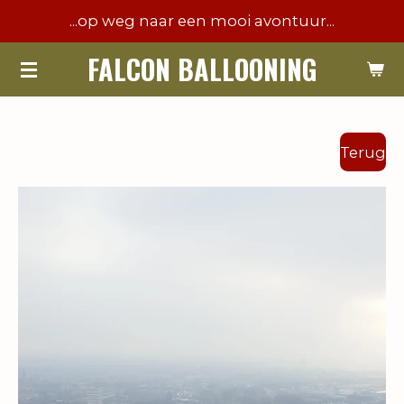
...op weg naar een mooi avontuur...
Ga
direct
FALCON BALLOONING
naar
de
hoofdinhoud
Terug