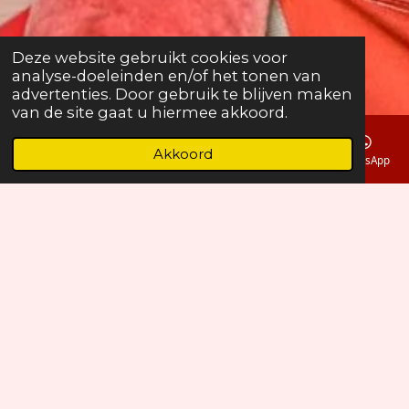
Deze website gebruikt cookies voor
analyse-doeleinden en/of het tonen van
advertenties. Door gebruik te blijven maken
van de site gaat u hiermee akkoord.
Akkoord
E-mailadres
Telefoonnummer
Kaart
Facebook
WhatsApp
Achter de schermen: techniek en
veiligheid
Hoe werkt zo'n enorme ballon eigenlijk? En wat
maakt het zo veilig? In deze sectie nemen we je
mee achter de schermen van Falcon
Ballooning. We bespreken de fascinerende
techniek van de brander en de stof van de